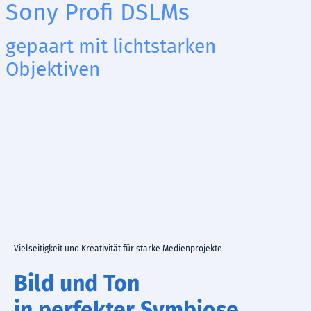
Sony Profi DSLMs
gepaart mit lichtstarken
Objektiven
Unsere Sony Profikameras versprechen absolute Detail- und
Farbtreue in jeder Aufnahmesituation.
Die DJI Mavic 3 Drohne liefert gestochen scharfe Fotos und
cinematische Videos aus ungewöhnlichen
Perspektiven. Professioneller Videoschnitt mit Final Cut Pro liefert
beste filmische Ergebnisse.
Vielseitigkeit und Kreativität für starke Medienprojekte
Bild und Ton
in perfekter Symbiose