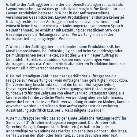
6. Sollte der Auftraggeber eine der o.a. Dienstleistungen zunächst als
Layout wünschen, so ist dies grundsätzlich möglich. Die Kosten für eine
Layout-Produktion betragen 50% der in der Auftragserteilung
vereinbarten Gesamtkosten. Layout-Produktionen enthalten keinerlei
Nutzungsrechte. Ist der Auftraggeber mit dem Layout zufrieden und
wünscht keine bzw. nur minimale Änderungen (ausgenommen Sprach-
Neuaufnahmen), so erhält er mit Bezahlung der restlichen 50% des
Gesamtpreises die Nutzungsrechte zur Verwertung in den in der
Auftragserteilung festgelegten Medien.
7. Wünscht der Auftraggeber eine komplett neue Produktion (z.B. bei
Musikkompositionen, bei Exklusiv-Jingles und beim Sounddesign oder
beim Einsprechen neuer Texte), so ist dies wie ein neuer Auftrag zu
behandeln. Bereits entstandene Kosten einer vorherigen vom
Auftraggeber aus o.a. Gründen nicht akzeptierten Produktion können in
diesem Fall nicht verrechnet werden.
8. Bei vollständigem Zahlungseingang erhält der Auftraggeber die
Freigabe zur Verwertung der vom Auftragnehmer gefertigten Produktion.
Die Verwertung beschränkt sich auf die bei der Auftragserteilung
festgelegten Medien und deren Versorgungsgebiet (lokal, regional,
bundesweit) für den Zeitraum von einem Jahr ab Erstausstrahlung. Die
Lizenzrechte für die zeitliche Weiterverwendung über ein Jahr hinaus,
sowie die Lizenzrechte zur Weiterverwendung in anderen Medien, können
erworben werden und müssen dem Auftraggeber vor der weiteren
Ausstrahlung schriftlich (z.B. per E-Mail) mitgeteilt werden.
9. Dem Auftraggeber wird das so genannte „einfache Nutzungsrecht“ im
Sinne von § 31 Urheberrechtsgesetz eingeräumt. Die Urheber (z.B.
Sprecher, Sänger, Komponisten, Texter etc.) erhalten für jede
anderweitige Verwendung des Werkes ein erneutes Honorar. Dies ist z.B.
der Fall wenn der Bild- oder Tonanteil, zu dem gesungen oder Text