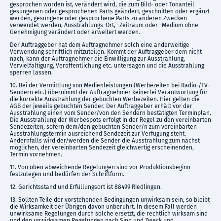
gesprochen worden ist, verändert wird, die zum Bild- oder Tonanteil
gesungenen oder gesprochenen Parts geändert, geschnitten oder ergänzt
werden, gesungene oder gesprochene Parts zu anderen Zwecken
verwendet werden, Ausstrahlungs-Ort, -Zeitraum oder -Medium ohne
Genehmigung verändert oder erweitert werden.
Der Auftraggeber hat dem Auftragnehmer solch eine anderweitige
Verwendung schriftlich mitzuteilen. Kommt der Auftraggeber dem nicht
nach, kann der Auftragnehmer die Einwilligung zur Ausstrahlung,
Vervielfältigung, Veröffentlichung etc. untersagen und die Ausstrahlung
sperren lassen.
10. Bei der Vermittlung von Medienleistungen (Werbezeiten bei Radio-/TV-
Sendern etc.) übernimmt der Auftragnehmer keinerlei Verantwortung für
die korrekte Ausstrahlung der gebuchten Werbezeiten. Hier gelten die
AGB der jeweils gebuchten Sender. Der Auftraggeber erhält vor der
Ausstrahlung einen vom Sender/von den Sendern bestätigten Terminplan.
Die Ausstrahlung der Werbespots erfolgt in der Regel zu den vereinbarten
Sendezeiten, sofern dem/den gebuchten Sender/n zum vereinbarten
Ausstrahlungstermin ausreichend Sendezeit zur Verfügung steht.
Andernfalls wird der/werden die Sender die Ausstrahlung zum nächst
möglichen, der vereinbarten Sendezeit gleichwertig erscheinenden,
Termin vornehmen.
11. Von oben abweichende Regelungen sind vor Produktionsbeginn
festzulegen und bedürfen der Schriftform.
12. Gerichtsstand und Erfüllungsort ist 88499 Riedlingen.
13. Sollten Teile der vorstehenden Bedingungen unwirksam sein, so bleibt
die Wirksamkeit der Übrigen davon unberührt. In diesem Fall werden
unwirksame Regelungen durch solche ersetzt, die rechtlich wirksam sind
und den unwirksamen Regelungen nach Sinn und Zweck und