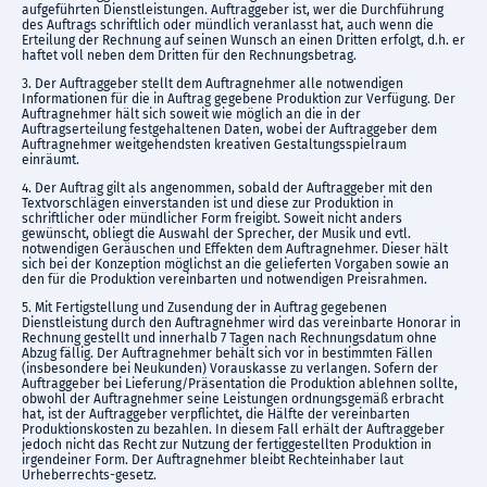
aufgeführten Dienstleistungen. Auftraggeber ist, wer die Durchführung
des Auftrags schriftlich oder mündlich veranlasst hat, auch wenn die
Erteilung der Rechnung auf seinen Wunsch an einen Dritten erfolgt, d.h. er
haftet voll neben dem Dritten für den Rechnungsbetrag.
3. Der Auftraggeber stellt dem Auftragnehmer alle notwendigen
Informationen für die in Auftrag gegebene Produktion zur Verfügung. Der
Auftragnehmer hält sich soweit wie möglich an die in der
Auftragserteilung festgehaltenen Daten, wobei der Auftraggeber dem
Auftragnehmer weitgehendsten kreativen Gestaltungsspielraum
einräumt.
4. Der Auftrag gilt als angenommen, sobald der Auftraggeber mit den
Textvorschlägen einverstanden ist und diese zur Produktion in
schriftlicher oder mündlicher Form freigibt. Soweit nicht anders
gewünscht, obliegt die Auswahl der Sprecher, der Musik und evtl.
notwendigen Geräuschen und Effekten dem Auftragnehmer. Dieser hält
sich bei der Konzeption möglichst an die gelieferten Vorgaben sowie an
den für die Produktion vereinbarten und notwendigen Preisrahmen.
5. Mit Fertigstellung und Zusendung der in Auftrag gegebenen
Dienstleistung durch den Auftragnehmer wird das vereinbarte Honorar in
Rechnung gestellt und innerhalb 7 Tagen nach Rechnungsdatum ohne
Abzug fällig. Der Auftragnehmer behält sich vor in bestimmten Fällen
(insbesondere bei Neukunden) Vorauskasse zu verlangen. Sofern der
Auftraggeber bei Lieferung/Präsentation die Produktion ablehnen sollte,
obwohl der Auftragnehmer seine Leistungen ordnungsgemäß erbracht
hat, ist der Auftraggeber verpflichtet, die Hälfte der vereinbarten
Produktionskosten zu bezahlen. In diesem Fall erhält der Auftraggeber
jedoch nicht das Recht zur Nutzung der fertiggestellten Produktion in
irgendeiner Form. Der Auftragnehmer bleibt Rechteinhaber laut
Urheberrechts-gesetz.